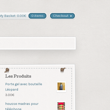
My Basket:
0.00
€
0 items
Checkout
Les Produits
Porte gel avec bouteille
Léopard
3.00
€
housse madras pour
téléphone