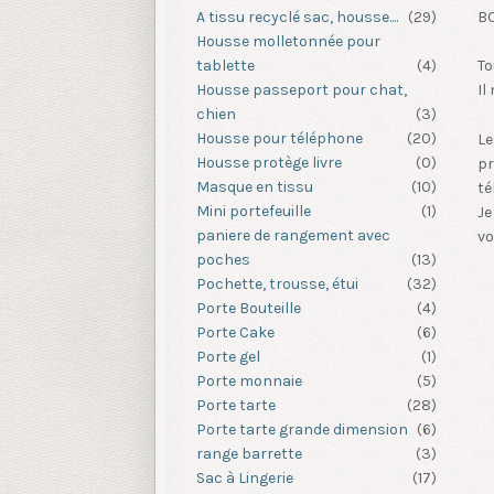
A tissu recyclé sac, housse....
(29)
B
Housse molletonnée pour
tablette
(4)
To
Housse passeport pour chat,
Il
chien
(3)
Housse pour téléphone
(20)
Le
Housse protège livre
(0)
pr
Masque en tissu
(10)
té
Mini portefeuille
(1)
Je
paniere de rangement avec
vo
poches
(13)
Pochette, trousse, étui
(32)
Porte Bouteille
(4)
Porte Cake
(6)
Porte gel
(1)
Porte monnaie
(5)
Porte tarte
(28)
Porte tarte grande dimension
(6)
range barrette
(3)
Sac à Lingerie
(17)