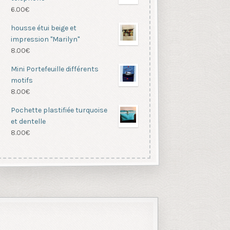
6.00
€
housse étui beige et
impression "Marilyn"
8.00
€
Mini Portefeuille différents
motifs
8.00
€
Pochette plastifiée turquoise
et dentelle
8.00
€