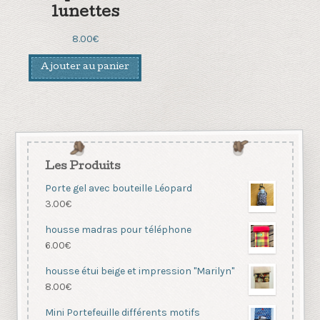
lunettes
8.00
€
Ajouter au panier
Les Produits
Porte gel avec bouteille Léopard
3.00
€
housse madras pour téléphone
6.00
€
housse étui beige et impression "Marilyn"
8.00
€
Mini Portefeuille différents motifs