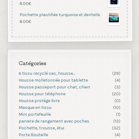
8.00
€
Pochette plastifiée turquoise et dentelle
8.00
€
Catégories
A tissu recyclé sac, housse....
(29)
Housse molletonnée pour tablette
(4)
Housse passeport pour chat, chien
(3)
Housse pour téléphone
(20)
Housse protège livre
(0)
Masque en tissu
(10)
Mini portefeuille
(1)
paniere de rangement avec poches
(13)
Pochette, trousse, étui
(32)
Porte Bouteille
(4)