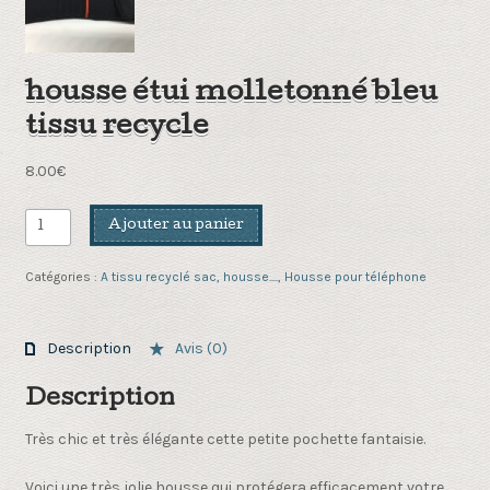
housse étui molletonné bleu
tissu recycle
8.00
€
quantité
Ajouter au panier
de
housse
Catégories :
A tissu recyclé sac, housse....
,
Housse pour téléphone
étui
molletonné
bleu
Description
Avis (0)
tissu
recycle
Description
Très chic et très élégante cette petite pochette fantaisie.
Voici une très jolie housse qui protégera efficacement votre