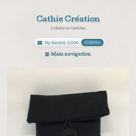
Cathie Création
Créations textiles
My Basket:
0.00
€
0 items
Main navigation