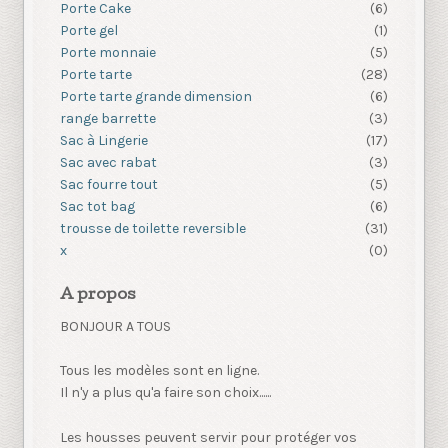
Porte Cake
(6)
Porte gel
(1)
Porte monnaie
(5)
Porte tarte
(28)
Porte tarte grande dimension
(6)
range barrette
(3)
Sac à Lingerie
(17)
Sac avec rabat
(3)
Sac fourre tout
(5)
Sac tot bag
(6)
trousse de toilette reversible
(31)
x
(0)
A propos
BONJOUR A TOUS
Tous les modèles sont en ligne.
Il n'y a plus qu'a faire son choix......
Les housses peuvent servir pour protéger vos