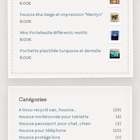
6.00
€
housse étui beige et impression "Marilyn"
8.00
€
Mini Portefeuille différents motifs
8.00
€
Pochette plastifiée turquoise et dentelle
8.00
€
Catégories
A tissu recyclé sac, housse....
(29)
Housse molletonnée pour tablette
(4)
Housse passeport pour chat, chien
(3)
Housse pour téléphone
(20)
Housse protège livre
(0)