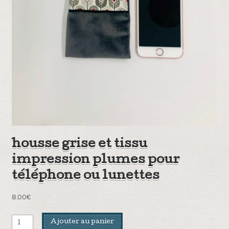
housse grise et tissu
impression plumes pour
téléphone ou lunettes
8.00
€
quantité
Ajouter au panier