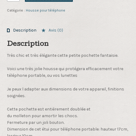
de
housse
Catégorie :
Housse pour téléphone
grise
et
tissu
Description
Avis (0)
impression
plumes
Description
pour
téléphone
Très chic et très élégante cette petite pochette fantaisie.
ou
lunettes
Voici une très jolie housse qui protégera efficacement votre
téléphone portable, ou vos lunettes
Je peux l adapter aux dimensions de votre appareil,
finitions
soignées.
Cette pochette est entièrement doublée et
du molleton pour amortir les chocs.
Fermeture par un joli bouton.
Dimension de cet étui pour téléphone portable: hauteur 17cm,
largeur 10cm