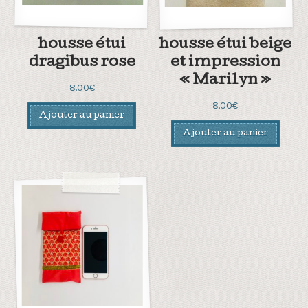
housse étui
housse étui beige
dragibus rose
et impression
« Marilyn »
8.00
€
8.00
€
Ajouter au panier
Ajouter au panier