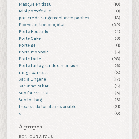
Masque en tissu
(10)
Mini portefeuille
(1)
paniere de rangement avec poches
(13)
Pochette, trousse, étui
(32)
Porte Bouteille
(4)
Porte Cake
(6)
Porte gel
(1)
Porte monnaie
(5)
Porte tarte
(28)
Porte tarte grande dimension
(6)
range barrette
(3)
Sac à Lingerie
(17)
Sac avec rabat
(3)
Sac fourre tout
(5)
Sac tot bag
(6)
trousse de toilette reversible
(31)
x
(0)
A propos
BONJOUR A TOUS