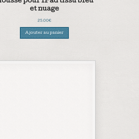
ousse pour IPad tissu bleu
et nuage
25.00
€
Ajouter au panier