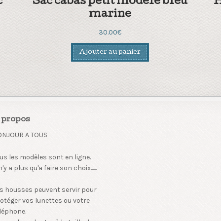
c
Sac cabas petit modele bleu
H
marine
30.00
€
Ajouter au panier
 propos
ONJOUR A TOUS
us les modèles sont en ligne.
 n'y a plus qu'a faire son choix......
s housses peuvent servir pour
otéger vos lunettes ou votre
léphone.