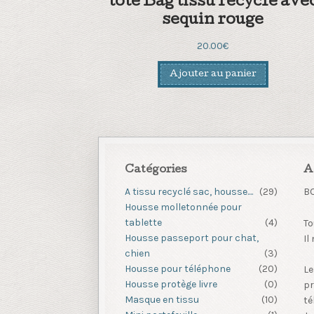
tote Bag tissu recyclé ave
sequin rouge
20.00
€
Ajouter au panier
Catégories
A
A tissu recyclé sac, housse....
(29)
B
Housse molletonnée pour
tablette
(4)
To
Housse passeport pour chat,
Il
chien
(3)
Housse pour téléphone
(20)
Le
Housse protège livre
(0)
pr
Masque en tissu
(10)
té