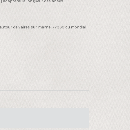
, j adapterai la longueur des anses.
u autour de Vaires sur marne, 77360 ou mondial