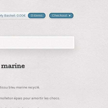
My Basket:
0.00
€
0 items
Checkout
e marine
tissu bleu marine recyclé.
 molleton épais pour amortir les chocs.