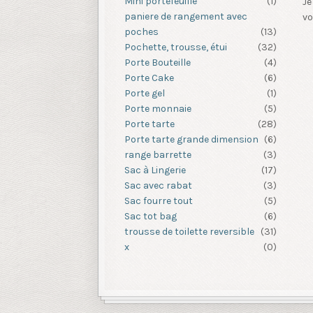
Mini portefeuille
(1)
Je
paniere de rangement avec
vo
poches
(13)
Pochette, trousse, étui
(32)
Porte Bouteille
(4)
Porte Cake
(6)
Porte gel
(1)
Porte monnaie
(5)
Porte tarte
(28)
Porte tarte grande dimension
(6)
range barrette
(3)
Sac à Lingerie
(17)
Sac avec rabat
(3)
Sac fourre tout
(5)
Sac tot bag
(6)
trousse de toilette reversible
(31)
x
(0)