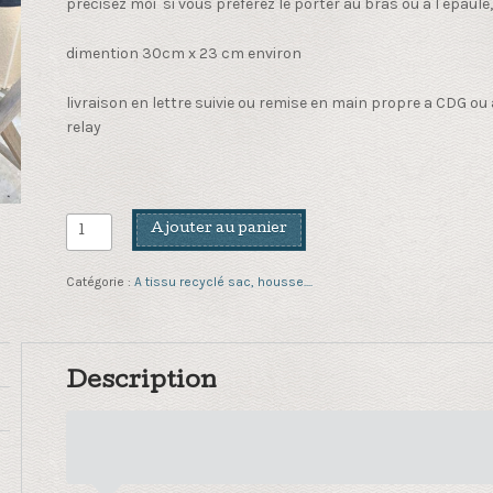
précisez moi si vous préférez le porter au bras ou a l épaule
dimention 30cm x 23 cm environ
livraison en lettre suivie ou remise en main propre a CDG o
relay
quantité
Ajouter au panier
de
Housse
Catégorie :
A tissu recyclé sac, housse....
pour
IPad
toute
bleue
Description
marine