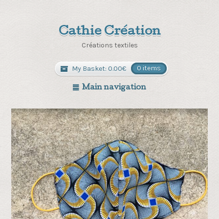
Cathie Création
Créations textiles
My Basket:
0.00
€
0 items
Main navigation