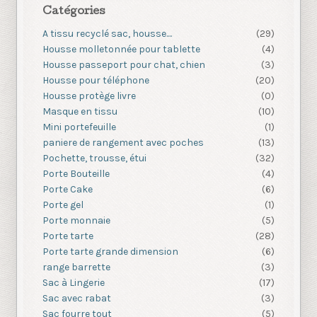
Catégories
A tissu recyclé sac, housse....
(29)
Housse molletonnée pour tablette
(4)
Housse passeport pour chat, chien
(3)
Housse pour téléphone
(20)
Housse protège livre
(0)
Masque en tissu
(10)
Mini portefeuille
(1)
paniere de rangement avec poches
(13)
Pochette, trousse, étui
(32)
Porte Bouteille
(4)
Porte Cake
(6)
Porte gel
(1)
Porte monnaie
(5)
Porte tarte
(28)
Porte tarte grande dimension
(6)
range barrette
(3)
Sac à Lingerie
(17)
Sac avec rabat
(3)
Sac fourre tout
(5)