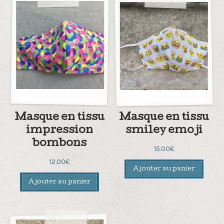
Masque en tissu
Masque en tissu
impression
smiley emoji
bombons
15.00
€
12.00
€
Ajouter au panier
Ajouter au panier