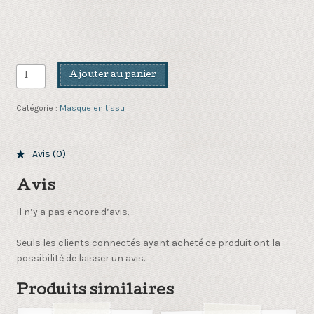
quantité
Ajouter au panier
de
Masque
Catégorie :
Masque en tissu
en
tissu
impression
Avis (0)
africain
jaune
Avis
Il n’y a pas encore d’avis.
Seuls les clients connectés ayant acheté ce produit ont la
possibilité de laisser un avis.
Produits similaires