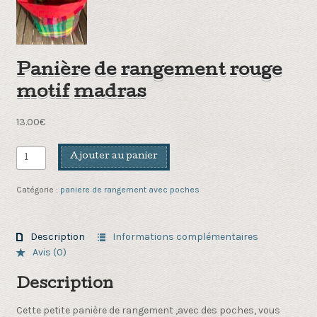
Panière de rangement rouge
motif madras
13.00
€
quantité
Ajouter au panier
de
Panière
Catégorie :
paniere de rangement avec poches
de
rangement
rouge
Description
Informations complémentaires
motif
Avis (0)
madras
Description
Cette petite panière de rangement ,avec des poches, vous