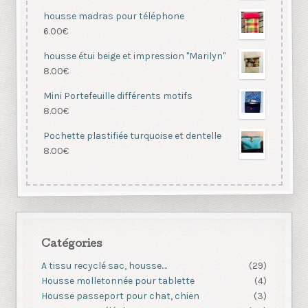
housse madras pour téléphone
6.00
€
housse étui beige et impression "Marilyn"
8.00
€
Mini Portefeuille différents motifs
8.00
€
Pochette plastifiée turquoise et dentelle
8.00
€
Catégories
A tissu recyclé sac, housse....
(29)
Housse molletonnée pour tablette
(4)
Housse passeport pour chat, chien
(3)