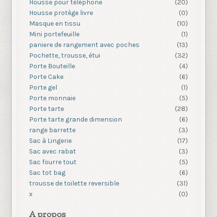
Housse pour téléphone
(20)
Housse protège livre
(0)
Masque en tissu
(10)
Mini portefeuille
(1)
paniere de rangement avec poches
(13)
Pochette, trousse, étui
(32)
Porte Bouteille
(4)
Porte Cake
(6)
Porte gel
(1)
Porte monnaie
(5)
Porte tarte
(28)
Porte tarte grande dimension
(6)
range barrette
(3)
Sac à Lingerie
(17)
Sac avec rabat
(3)
Sac fourre tout
(5)
Sac tot bag
(6)
trousse de toilette reversible
(31)
x
(0)
A propos