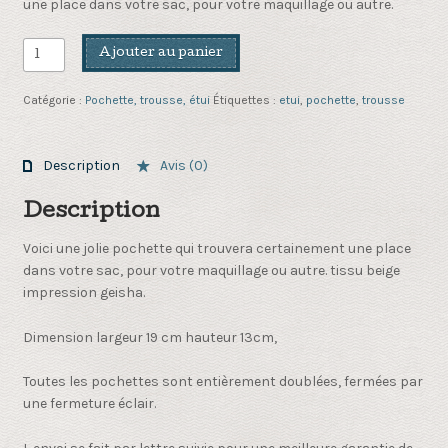
une place dans votre sac, pour votre maquillage ou autre.
quantité
Ajouter au panier
de
Pochette
Catégorie :
Pochette, trousse, étui
Étiquettes :
etui
,
pochette
,
trousse
beige
impression
geisha
Description
Avis (0)
Description
Voici une jolie pochette qui trouvera certainement une place
dans votre sac, pour votre maquillage ou autre. tissu beige
impression geisha.
Dimension largeur 19 cm hauteur 13cm,
Toutes les pochettes sont entièrement doublées, fermées par
une fermeture éclair.