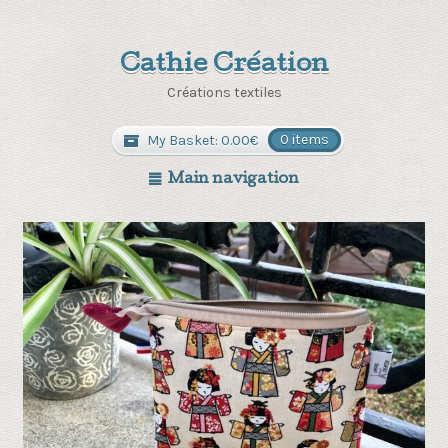
Cathie Création
Créations textiles
My Basket:
0.00
€
0 items
Main navigation