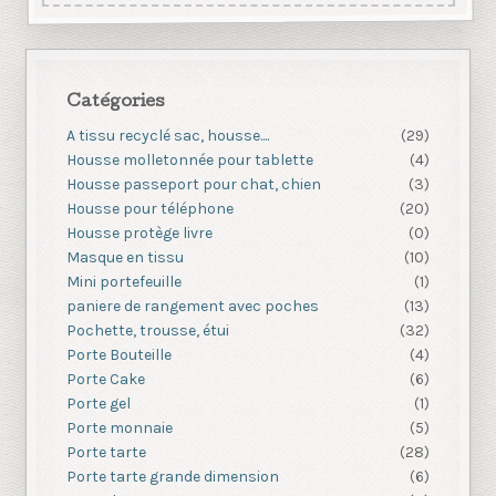
Catégories
A tissu recyclé sac, housse....
(29)
Housse molletonnée pour tablette
(4)
Housse passeport pour chat, chien
(3)
Housse pour téléphone
(20)
Housse protège livre
(0)
Masque en tissu
(10)
Mini portefeuille
(1)
paniere de rangement avec poches
(13)
Pochette, trousse, étui
(32)
Porte Bouteille
(4)
Porte Cake
(6)
Porte gel
(1)
Porte monnaie
(5)
Porte tarte
(28)
Porte tarte grande dimension
(6)