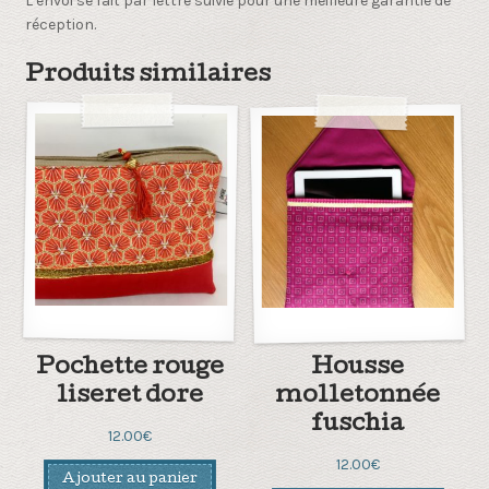
L envoi se fait par lettre suivie pour une meilleure garantie de
réception.
Produits similaires
Pochette rouge
Housse
liseret dore
molletonnée
fuschia
12.00
€
12.00
€
Ajouter au panier