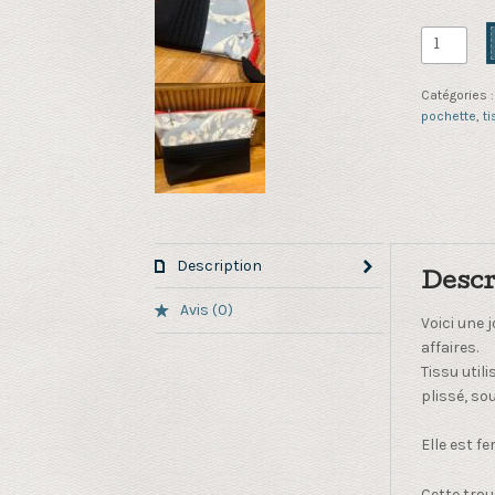
quantité
de
Pochette
Catégories 
tissu
pochette
,
ti
recyclé
et
bleu
plissé
Description
Descr
Avis (0)
Voici une 
affaires.
Tissu util
plissé, sou
Elle est f
Cette trou