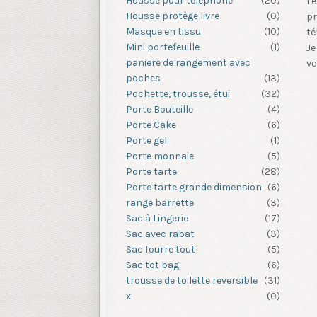
Housse pour téléphone
(20)
Le
Housse protège livre
(0)
pr
Masque en tissu
(10)
té
Mini portefeuille
(1)
Je
paniere de rangement avec
vo
poches
(13)
Pochette, trousse, étui
(32)
Porte Bouteille
(4)
Porte Cake
(6)
Porte gel
(1)
Porte monnaie
(5)
Porte tarte
(28)
Porte tarte grande dimension
(6)
range barrette
(3)
Sac à Lingerie
(17)
Sac avec rabat
(3)
Sac fourre tout
(5)
Sac tot bag
(6)
trousse de toilette reversible
(31)
x
(0)