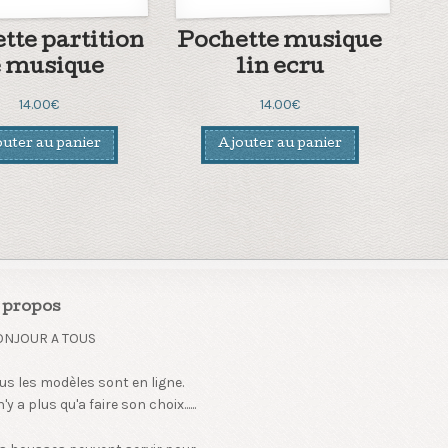
tte partition
Pochette musique
e musique
lin ecru
14.00
€
14.00
€
uter au panier
Ajouter au panier
 propos
ONJOUR A TOUS
us les modèles sont en ligne.
 n'y a plus qu'a faire son choix......