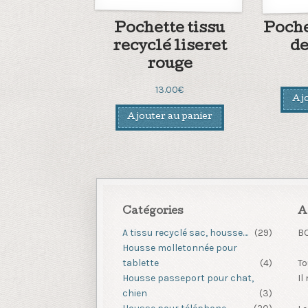
Pochette tissu
Poche
recyclé liseret
d
rouge
13.00
€
Ajo
Ajouter au panier
Catégories
A
A tissu recyclé sac, housse....
(29)
B
Housse molletonnée pour
tablette
(4)
To
Housse passeport pour chat,
Il
chien
(3)