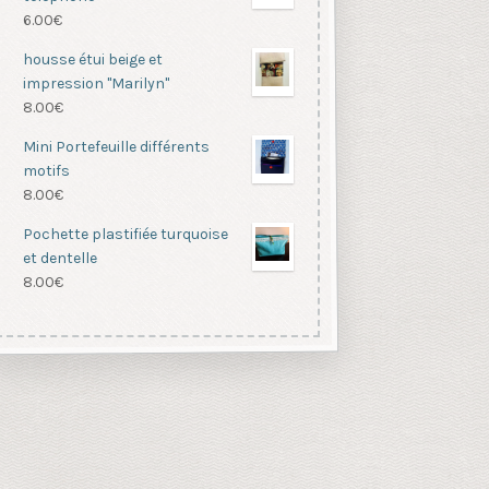
6.00
€
housse étui beige et
impression "Marilyn"
8.00
€
Mini Portefeuille différents
motifs
8.00
€
Pochette plastifiée turquoise
et dentelle
8.00
€