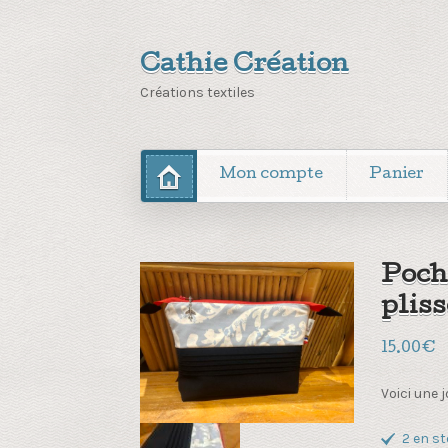
Cathie Création
Créations textiles
Mon compte
Panier
Poche
pliss
15.00
€
Voici une 
2 en s