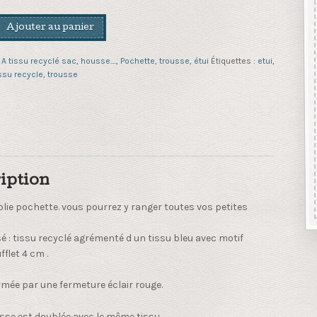
Ajouter au panier
:
A tissu recyclé sac, housse....
,
Pochette, trousse, étui
Étiquettes :
etui
,
ssu recycle
,
trousse
iption
jolie pochette. vous pourrez y ranger toutes vos petites
isé : tissu recyclé agrémenté d un tissu bleu avec motif
fflet 4 cm .
ermée par une fermeture éclair rouge.
sse est doublée avec le même tissu.