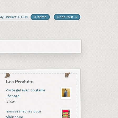
My Basket:
0.00
€
0 items
Checkout
Les Produits
Porte gel avec bouteille
Léopard
3.00
€
housse madras pour
téléphone