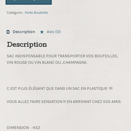
de
Porte
Catégorie :
Porte Bouteille
bouteille
imprimé
vin
Description
Avis (0)
blanc
Description
SAC INDISPENSABLE POUR TRANSPORTER VOS BOUTEILLES,
VIN ROUGE OU VIN BLANC OU…CHAMPAGNE.
C EST PLUS ÉLÉGANT QUE DANS UN SAC EN PLASTIQUE !!!!
VOUS ALLEZ FAIRE SENSATION !!! EN ARRIVANT CHEZ VOS AMIS.
DIMENSION : H32