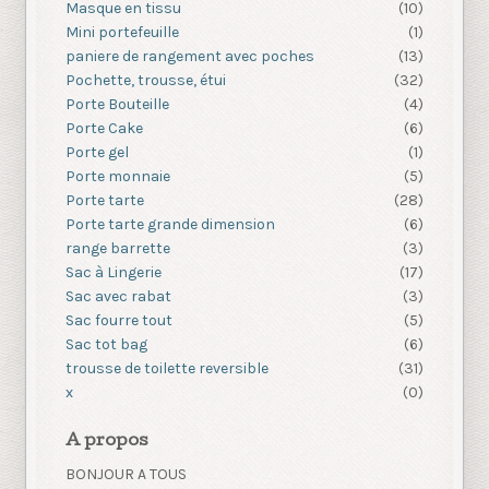
Masque en tissu
(10)
Mini portefeuille
(1)
paniere de rangement avec poches
(13)
Pochette, trousse, étui
(32)
Porte Bouteille
(4)
Porte Cake
(6)
Porte gel
(1)
Porte monnaie
(5)
Porte tarte
(28)
Porte tarte grande dimension
(6)
range barrette
(3)
Sac à Lingerie
(17)
Sac avec rabat
(3)
Sac fourre tout
(5)
Sac tot bag
(6)
trousse de toilette reversible
(31)
x
(0)
A propos
BONJOUR A TOUS