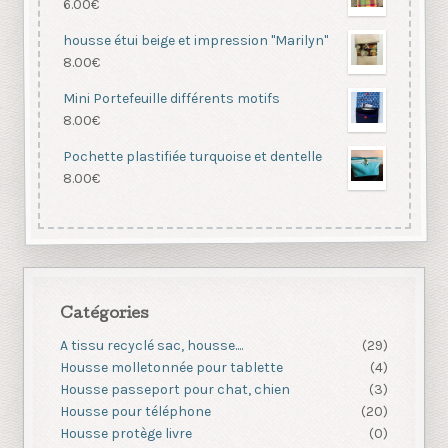
6.00
€
housse étui beige et impression "Marilyn"
8.00
€
Mini Portefeuille différents motifs
8.00
€
Pochette plastifiée turquoise et dentelle
8.00
€
Catégories
A tissu recyclé sac, housse....
(29)
Housse molletonnée pour tablette
(4)
Housse passeport pour chat, chien
(3)
Housse pour téléphone
(20)
Housse protège livre
(0)