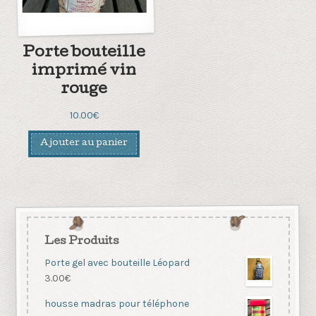
Porte bouteille
imprimé vin
rouge
10.00
€
Ajouter au panier
Les Produits
Porte gel avec bouteille Léopard
3.00
€
housse madras pour téléphone