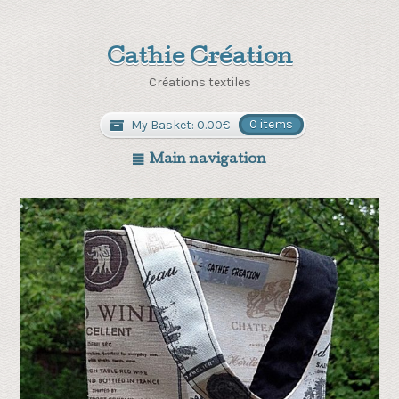
Cathie Création
Créations textiles
My Basket:
0.00
€
0 items
Main navigation