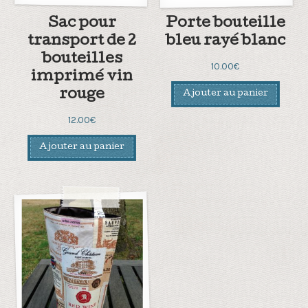
Sac pour
Porte bouteille
transport de 2
bleu rayé blanc
bouteilles
10.00
€
imprimé vin
rouge
Ajouter au panier
12.00
€
Ajouter au panier