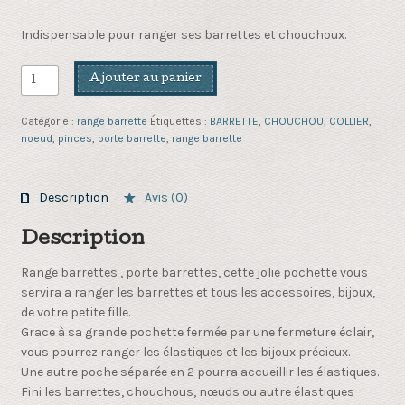
Indispensable pour ranger ses barrettes et chouchoux.
quantité
Ajouter au panier
de
range
Catégorie :
range barrette
Étiquettes :
BARRETTE
,
CHOUCHOU
,
COLLIER
,
barrettes
noeud
,
pinces
,
porte barrette
,
range barrette
Dragibus
Description
Avis (0)
Description
Range barrettes , porte barrettes, cette jolie pochette vous
servira a ranger les barrettes et tous les accessoires, bijoux,
de votre petite fille.
Grace à sa grande pochette fermée par une fermeture éclair,
vous pourrez ranger les élastiques et les bijoux précieux.
Une autre poche séparée en 2 pourra accueillir les élastiques.
Fini les barrettes, chouchous, nœuds ou autre élastiques