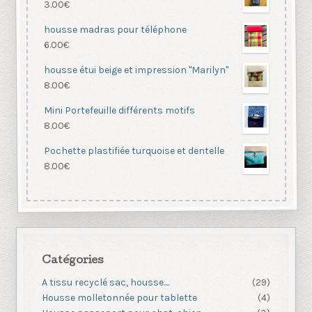
3.00
€
housse madras pour téléphone
6.00
€
housse étui beige et impression "Marilyn"
8.00
€
Mini Portefeuille différents motifs
8.00
€
Pochette plastifiée turquoise et dentelle
8.00
€
Catégories
A tissu recyclé sac, housse....
(29)
Housse molletonnée pour tablette
(4)