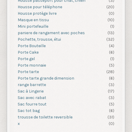
Housse passeport pour chat, chien
(3)
Housse pour téléphone
(20)
Housse protège livre
(0)
Masque en tissu
(10)
Mini portefeuille
(1)
paniere de rangement avec poches
(13)
Pochette, trousse, étui
(32)
Porte Bouteille
(4)
Porte Cake
(6)
Porte gel
(1)
Porte monnaie
(5)
Porte tarte
(28)
Porte tarte grande dimension
(6)
range barrette
(3)
Sac à Lingerie
(17)
Sac avec rabat
(3)
Sac fourre tout
(5)
Sac tot bag
(6)
trousse de toilette reversible
(31)
x
(0)