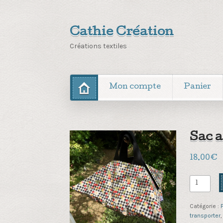
Cathie Création
Créations textiles
Mon compte
Panier
Sac a
18.00
€
quantité
de
Sac
Catégorie :
P
a
transporter