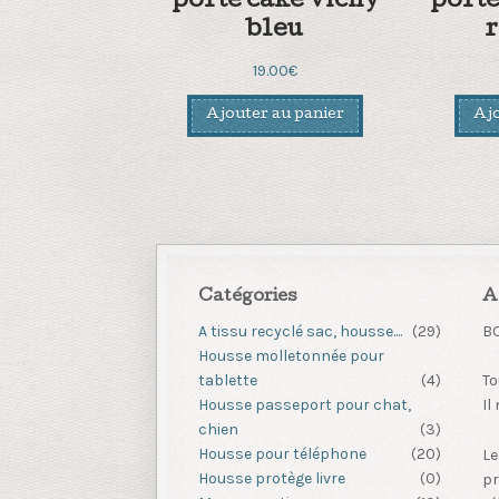
porte cake vichy
porte
bleu
r
19.00
€
Ajouter au panier
Ajo
Catégories
A
A tissu recyclé sac, housse....
(29)
B
Housse molletonnée pour
tablette
(4)
To
Housse passeport pour chat,
Il
chien
(3)
Housse pour téléphone
(20)
Le
Housse protège livre
(0)
pr