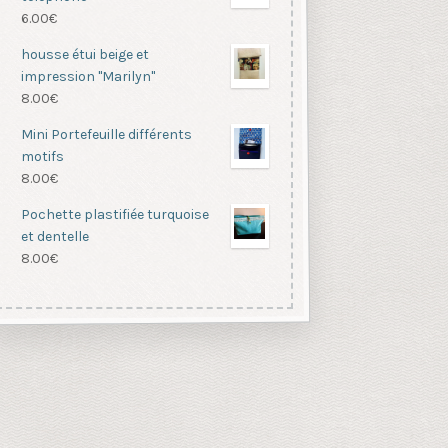
6.00
€
housse étui beige et
impression "Marilyn"
8.00
€
Mini Portefeuille différents
motifs
8.00
€
Pochette plastifiée turquoise
et dentelle
8.00
€