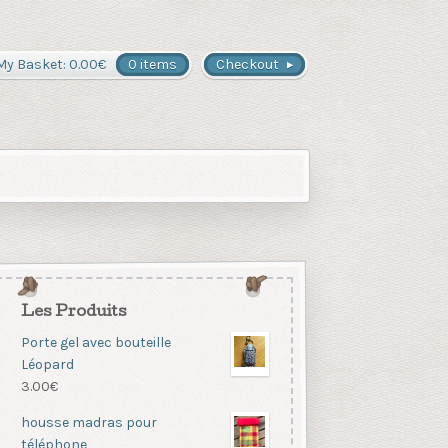
My Basket:
0.00
€
0 items
Checkout
Les Produits
Porte gel avec bouteille
Léopard
3.00
€
housse madras pour
téléphone