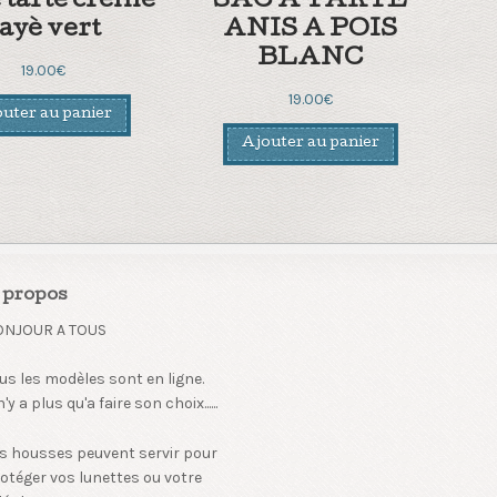
 tarte crème
SAC A TARTE
ayè vert
ANIS A POIS
BLANC
19.00
€
19.00
€
uter au panier
Ajouter au panier
 propos
ONJOUR A TOUS
us les modèles sont en ligne.
 n'y a plus qu'a faire son choix......
s housses peuvent servir pour
otéger vos lunettes ou votre