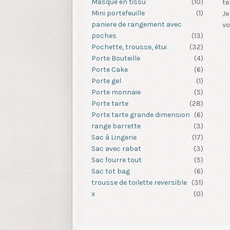
Masque en tissu
(10)
té
Mini portefeuille
(1)
Je
paniere de rangement avec
vo
poches
(13)
Pochette, trousse, étui
(32)
Porte Bouteille
(4)
Porte Cake
(6)
Porte gel
(1)
Porte monnaie
(5)
Porte tarte
(28)
Porte tarte grande dimension
(6)
range barrette
(3)
Sac à Lingerie
(17)
Sac avec rabat
(3)
Sac fourre tout
(5)
Sac tot bag
(6)
trousse de toilette reversible
(31)
x
(0)