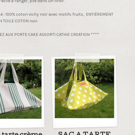
acile à ranger, plié dans un tiroir.
isé : 100% coton vichy noir avec motifs fruits, ENTIÈREMENT
 TOILE COTON noir.
EZ AUX PORTE CAKE ASSORTI CATHIE CREATION ****