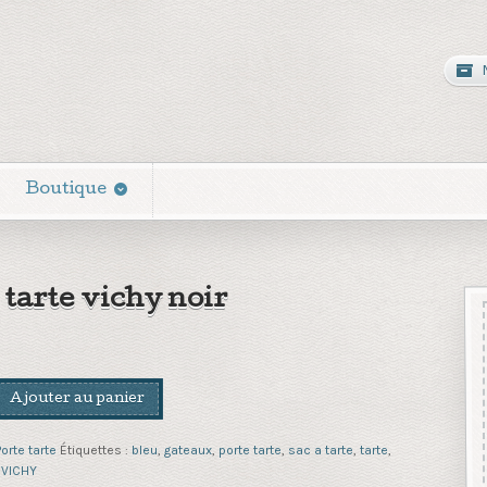
Boutique
 tarte vichy noir
Ajouter au panier
orte tarte
Étiquettes :
bleu
,
gateaux
,
porte tarte
,
sac a tarte
,
tarte
,
,
VICHY