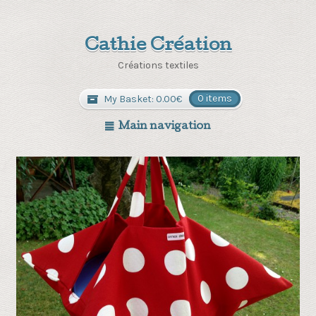
Cathie Création
Créations textiles
My Basket:
0.00
€
0 items
Main navigation