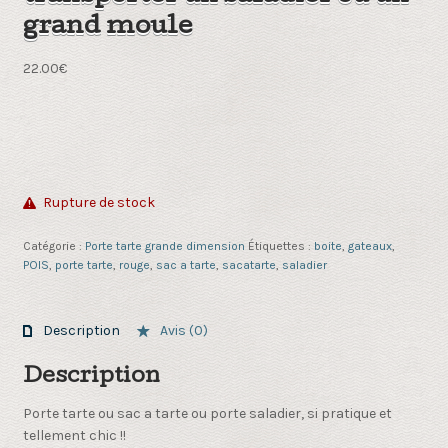
grand moule
22.00
€
Rupture de stock
Catégorie :
Porte tarte grande dimension
Étiquettes :
boite
,
gateaux
,
POIS
,
porte tarte
,
rouge
,
sac a tarte
,
sacatarte
,
saladier
Description
Avis (0)
Description
Porte tarte ou sac a tarte ou porte saladier, si pratique et
tellement chic !!