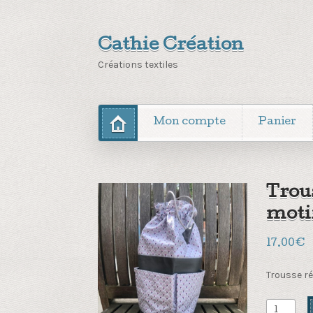
Cathie Création
Créations textiles
Mon compte
Panier
Trous
moti
17.00
€
Trousse ré
quantité