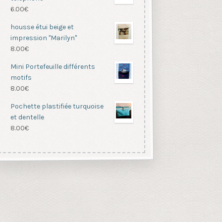
6.00
€
housse étui beige et
impression "Marilyn"
8.00
€
Mini Portefeuille différents
motifs
8.00
€
Pochette plastifiée turquoise
et dentelle
8.00
€