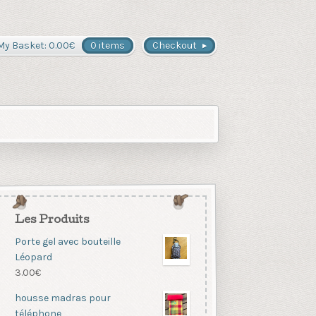
My Basket:
0.00
€
0 items
Checkout
Les Produits
Porte gel avec bouteille
Léopard
3.00
€
housse madras pour
téléphone