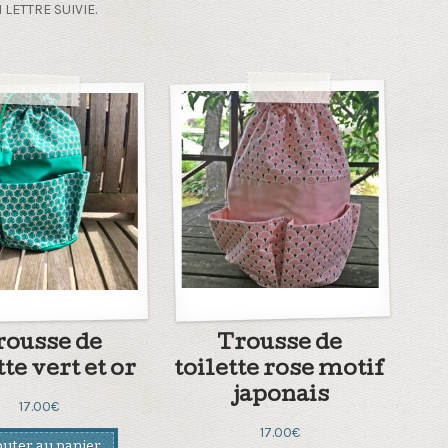
 LETTRE SUIVIE.
rousse de
Trousse de
tte vert et or
toilette rose motif
japonais
17.00
€
17.00
€
uter au panier