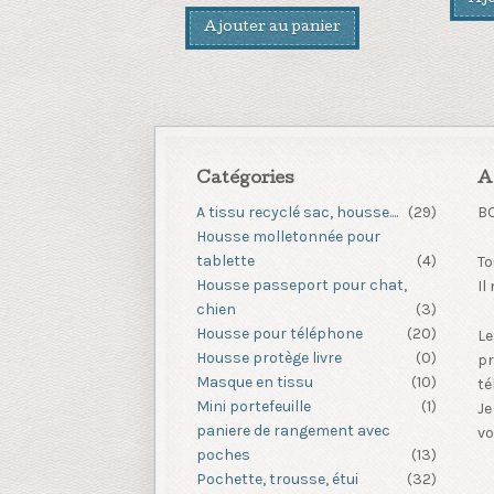
Ajouter au panier
Catégories
A
A tissu recyclé sac, housse....
(29)
B
Housse molletonnée pour
tablette
(4)
To
Housse passeport pour chat,
Il
chien
(3)
Housse pour téléphone
(20)
Le
Housse protège livre
(0)
pr
Masque en tissu
(10)
té
Mini portefeuille
(1)
Je
paniere de rangement avec
vo
poches
(13)
Pochette, trousse, étui
(32)