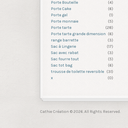
Porte Bouteille
(4)
Porte Cake
(6)
Porte gel
(1)
Porte monnaie
(5)
Porte tarte
(28)
Porte tarte grande dimension
(6)
range barrette
(3)
Sac à Lingerie
(17)
Sac avec rabat
(3)
Sac fourre tout
(5)
Sac tot bag
(6)
trousse de toilette reversible
(31)
x
(0)
Cathie Création © 2026. All Rights Reserved.