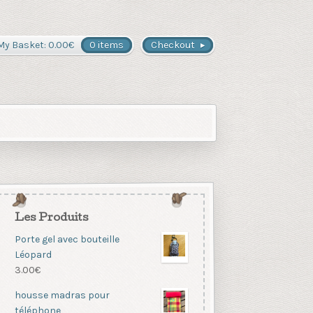
My Basket:
0.00
€
0 items
Checkout
Les Produits
Porte gel avec bouteille
Léopard
3.00
€
housse madras pour
téléphone