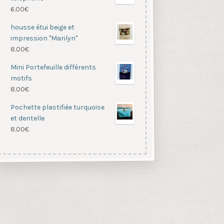
6.00
€
housse étui beige et
impression "Marilyn"
8.00
€
Mini Portefeuille différents
motifs
8.00
€
Pochette plastifiée turquoise
et dentelle
8.00
€