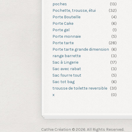
poches
(13)
Pochette, trousse, étui
(32)
Porte Bouteille
(4)
Porte Cake
(6)
Porte gel
(1)
Porte monnaie
(5)
Porte tarte
(28)
Porte tarte grande dimension
(6)
range barrette
(3)
Sac à Lingerie
(17)
Sac avec rabat
(3)
Sac fourre tout
(5)
Sac tot bag
(6)
trousse de toilette reversible
(31)
x
(0)
Cathie Création © 2026. All Rights Reserved.