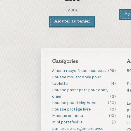
12.00
€
Ajo
Ajouter au panier
Catégories
A
A tissu recyclé sac, housse....
(29)
B
Housse molletonnée pour
tablette
(4)
To
Housse passeport pour chat,
Il
chien
(3)
Housse pour téléphone
(20)
Le
Housse protège livre
(0)
pr
Masque en tissu
(10)
té
Mini portefeuille
(1)
Je
paniere de rangement avec
vo