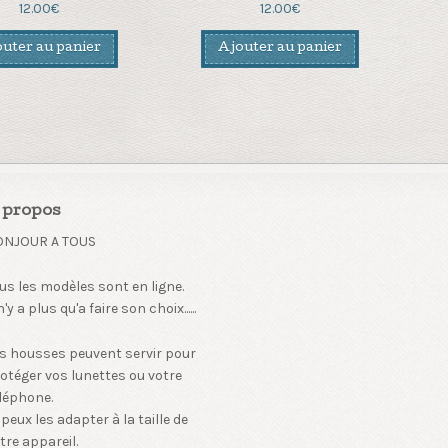
12.00
€
12.00
€
uter au panier
Ajouter au panier
 propos
ONJOUR A TOUS
us les modèles sont en ligne.
 n'y a plus qu'a faire son choix......
s housses peuvent servir pour
otéger vos lunettes ou votre
léphone.
 peux les adapter à la taille de
tre appareil.