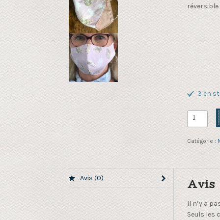
réversible
3 en s
quantité
de
Masque
Catégorie :
en
tissu
rose
Avis (0)
impressio
Avis
plumes
Il n’y a pa
Seuls les 