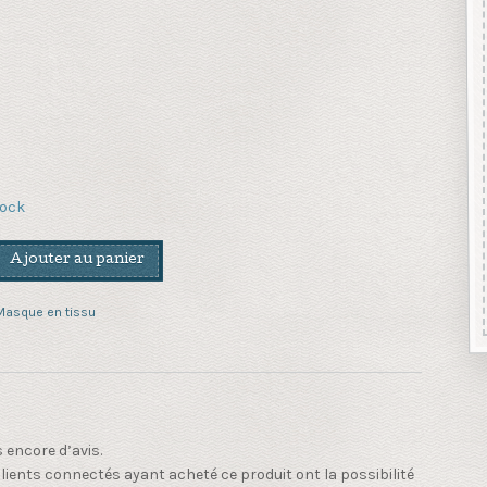
tock
Ajouter au panier
Masque en tissu
n
s encore d’avis.
clients connectés ayant acheté ce produit ont la possibilité