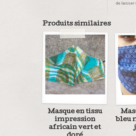
de laisser 
Produits similaires
Masque en tissu
Masq
impression
bleu 
africain vert et
doré