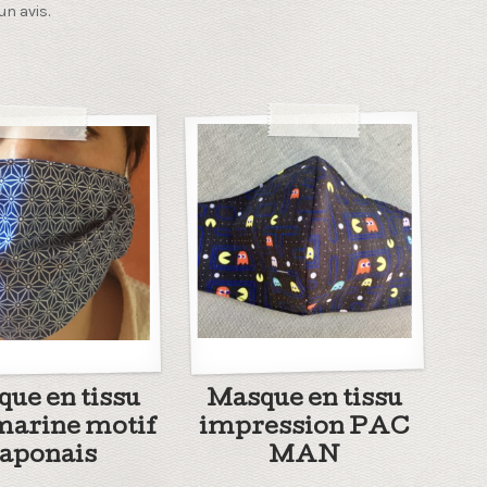
un avis.
ue en tissu
Masque en tissu
marine motif
impression PAC
japonais
MAN