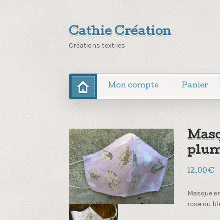
Cathie Création
Créations textiles
Mon compte
Panier
Masq
plu
12.00
€
Masque en 
rose ou bl